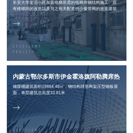
才路住宅区院内
长安大学老旧小区加装电梯所需的电梯井钢结构施工、原
有楼梯间的改造以及与之相关配套的少量管网的改造建筑
面积约1500㎡。共计13个单元。

EXCELLENT
PROJECT
内蒙古鄂尔多斯市伊金霍洛旗阿勒腾席热
镇
储煤棚建筑面积19884.48㎡，钢结构球形网架压型钢板屋
面，单层建筑总高度33.81米

EXCELLENT