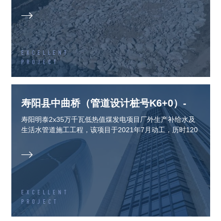

EXCELLENT
PROJECT
寿阳县中曲桥（管道设计桩号K6+0）-
K14+0
寿阳明泰2x35万千瓦低热值煤发电项目厂外生产补给水及
生活水管道施工工程，该项目于2021年7月动工，历时120
余天。

EXCELLENT
PROJECT