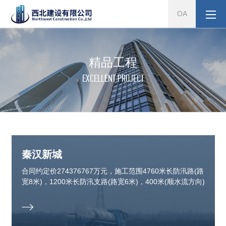
OA
精品工程
EXCELLENT PROJECT
秦汉新城
合同约定价274376767万元，施工范围4760米长防汛路(路
宽8米)，1200米长防汛支路(路宽6米)，400米(顺水流方向)
高边坡削坡治理(坡高20~70米)，工期180天。
